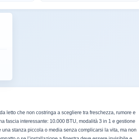
da letto che non costringa a scegliere tra freschezza, rumore e
a fascia interessante: 10.000 BTU, modalità 3 in 1 e gestione
e una stanza piccola o media senza complicarsi la vita, ma non
mpatto o se l’installazione a finestra deve essere invisibile e