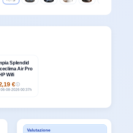
mpia Splendid
ceclima Air Pro
HP Wifi
2,19 €
ⓘ
zzo
 06-08-2026 00:37h
Valutazione