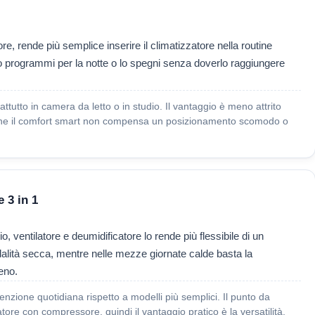
ore, rende più semplice inserire il climatizzatore nella routine
lo programmi per la notte o lo spegni senza doverlo raggiungere
tutto in camera da letto o in studio. Il vantaggio è meno attrito
ia è che il comfort smart non compensa un posizionamento scomodo o
 3 in 1
ventilatore e deumidificatore lo rende più flessibile di un
odalità secca, mentre nelle mezze giornate calde basta la
ieno.
nzione quotidiana rispetto a modelli più semplici. Il punto da
re con compressore, quindi il vantaggio pratico è la versatilità,