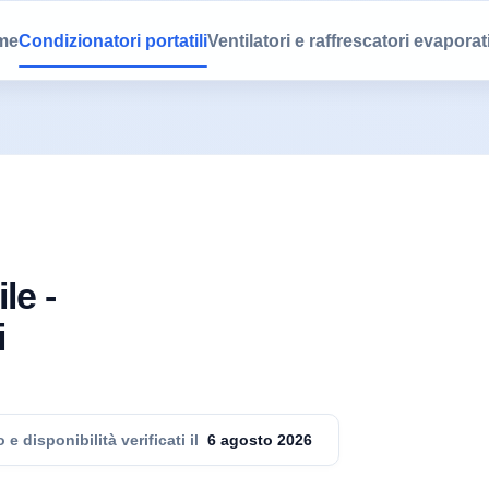
me
Condizionatori portatili
Ventilatori e raffrescatori evaporat
le -
i
 e disponibilità verificati il
6 agosto 2026