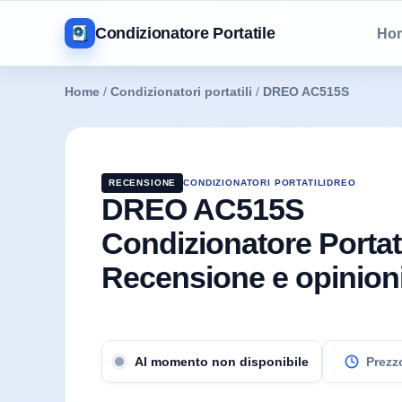
Condizionatore Portatile
Ho
Home
/
Condizionatori portatili
/
DREO AC515S
RECENSIONE
CONDIZIONATORI PORTATILI
DREO
DREO AC515S
Condizionatore Portati
Recensione e opinion
Prezzo
Al momento non disponibile