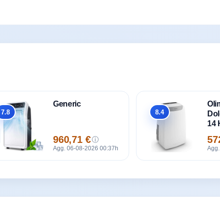
Generic
Oli
7.8
8.4
Dol
Totale
Totale
14 
960,71 €
57
ⓘ
Prezzo
Pre
Agg. 06-08-2026 00:37h
Agg.