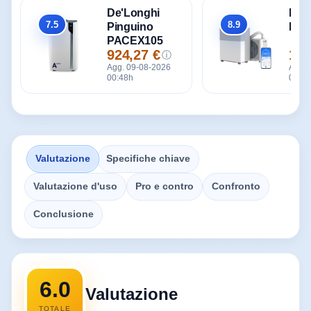
De'Longhi
Mid
7.5
8.9
Pinguino
Port
Totale
Totale
PACEX105
924,27 €
1.0
ⓘ
Prezzo
Pre
Agg. 09-08-2026
Agg. 
00:48h
00:48
Valutazione
Specifiche chiave
Valutazione d'uso
Pro e contro
Confronto
Conclusione
6.0
Valutazione
TOTALE