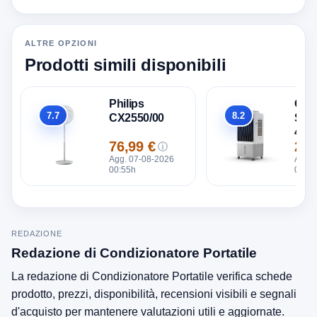
ALTRE OPZIONI
Prodotti simili disponibili
Philips
Olim
7.7
8.2
CX2550/00
Sple
Totale
Totale
40
76,99 €
259
ⓘ
Prezzo
Pre
Agg. 07-08-2026
Agg. 
00:55h
00:55
REDAZIONE
Redazione di Condizionatore Portatile
La redazione di Condizionatore Portatile verifica schede
prodotto, prezzi, disponibilità, recensioni visibili e segnali
d'acquisto per mantenere valutazioni utili e aggiornate.