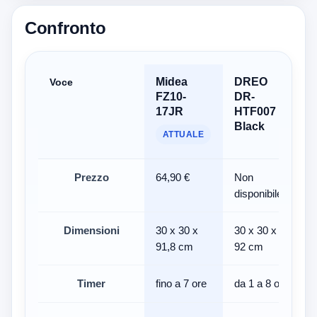
Confronto
Midea
DREO
Voce
FZ10-
DR-
17JR
HTF007
Black
ATTUALE
Prezzo
64,90 €
Non
disponibile
d
Dimensioni
30 x 30 x
30 x 30 x
3
91,8 cm
92 cm
Timer
fino a 7 ore
da 1 a 8 ore
-