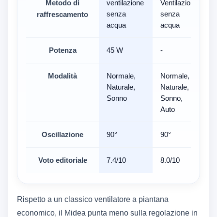
Metodo di
ventilazione
Ventilazione
V
senza
senza
raffrescamento
acqua
acqua
Potenza
45 W
-
Modalità
Normale,
Normale,
4
Naturale,
Naturale,
v
Sonno
Sonno,
Auto
Oscillazione
90°
90°
Voto editoriale
7.4/10
8.0/10
7
Rispetto a un classico ventilatore a piantana
economico, il Midea punta meno sulla regolazione in