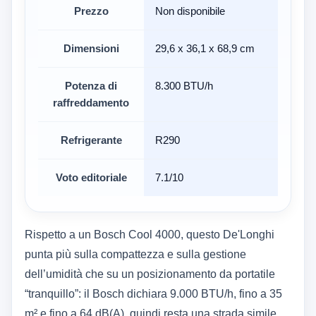
Prezzo
Non disponibile
Dimensioni
29,6 x 36,1 x 68,9 cm
Potenza di
8.300 BTU/h
raffreddamento
Refrigerante
R290
Voto editoriale
7.1/10
Rispetto a un Bosch Cool 4000, questo De'Longhi
punta più sulla compattezza e sulla gestione
dell’umidità che su un posizionamento da portatile
“tranquillo”: il Bosch dichiara 9.000 BTU/h, fino a 35
m² e fino a 64 dB(A), quindi resta una strada simile