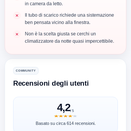
in camera da letto.
Il tubo di scarico richiede una sistemazione
ben pensata vicino alla finestra.
Non è la scelta giusta se cerchi un
climatizzatore da notte quasi impercettibile.
COMMUNITY
Recensioni degli utenti
4,2
/ 5
★★★★★
★★★★★
Basato su circa 614 recensioni.