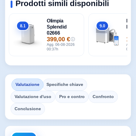
Prodotti simili disponibili
Olimpia
Mid
8.1
9.0
Splendid
Port
Totale
Totale
02666
399,00 €
1.0
ⓘ
Prezzo
Pre
Agg. 06-08-2026
Agg. 
00:37h
00:37
Valutazione
Specifiche chiave
Valutazione d'uso
Pro e contro
Confronto
Conclusione