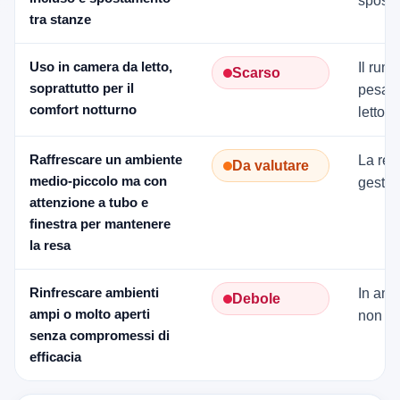
spost
tra stanze
Uso in camera da letto,
Il rum
Scarso
soprattutto per il
pesare
comfort notturno
letto.
Raffrescare un ambiente
La res
Da valutare
medio-piccolo ma con
gestisc
attenzione a tubo e
finestra per mantenere
la resa
Rinfrescare ambienti
In amb
Debole
ampi o molto aperti
non ge
senza compromessi di
efficacia