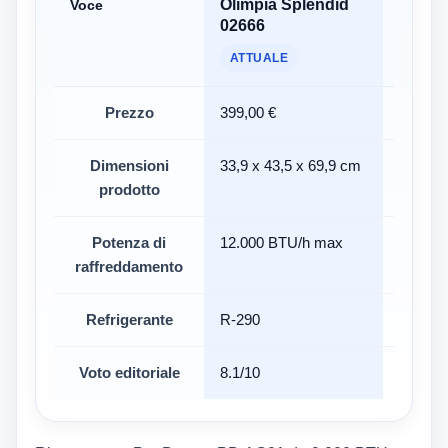
Olimpia Splendid
De'Lo
Voce
02666
YOUN
ATTUALE
Prezzo
399,00 €
Non dis
Dimensioni
33,9 x 43,5 x 69,9 cm
29,6 x 
prodotto
Potenza di
12.000 BTU/h max
8.300 
raffreddamento
Refrigerante
R-290
R290
Voto editoriale
8.1/10
7.1/10