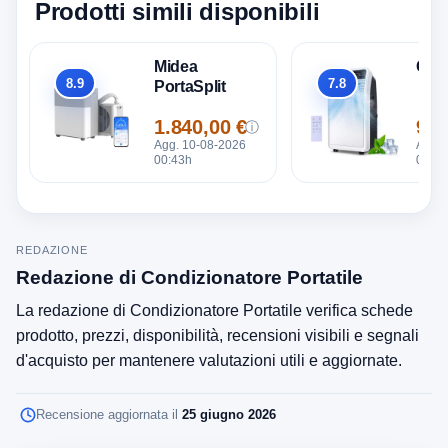
Prodotti simili disponibili
Midea
Gen
8.9
7.8
PortaSplit
Totale
Totale
1.840,00 €
960
ⓘ
Prezzo
Pre
Agg. 10-08-2026
Agg. 
00:43h
00:43
REDAZIONE
Redazione di Condizionatore Portatile
La redazione di Condizionatore Portatile verifica schede
prodotto, prezzi, disponibilità, recensioni visibili e segnali
d'acquisto per mantenere valutazioni utili e aggiornate.
Recensione aggiornata il
25 giugno 2026