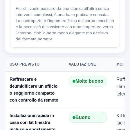
Per chi vuole passare da una stanza all’altra senza
interventi complessi, è una base pratica e sensata.
La controparte è l’ingombro fisico del corpo macchina
e la necessità di convivere con tubo e apertura verso
l’esterno, cioè la parte meno elegante ma decisiva
del formato portatile.
USO PREVISTO
VALUTAZIONE
MOTIV
Raffrescare e
Raffre
Molto buono
deumidificare un ufficio
climati
o soggiorno compatto
telec
con controllo da remoto
Installazione rapida in
Kit fin
Buono
casa con kit finestra
facili
incluso e spostamento